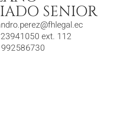
IADO SENIOR
jandro.perez@fhlegal.ec
) 23941050 ext. 112
) 992586730