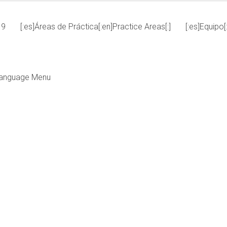
19
[:es]Áreas de Práctica[:en]Practice Areas[:]
[:es]Equipo[
anguage Menu