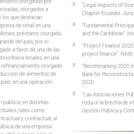
iamiento otorgadas por
“Legal Aspects of Doin
privadas, otorgados a
Chapter Ecuador. Juris
 los que destacan:
presa de retail en una
“Fundamental Principa
illones; préstamo otorgado
and the Caribbean”. I
rande del país, por el
“Project Finance 2020:
ado a favor de una de las
project finance”. Ninth
ovoltaica locales, en una
 refinanciamiento otorgado
“Benchmarking 2020 In
oducción de alimentos de
Bank for Reconstructi
país, en una operación
2020
“Las Asociaciones Púb
 pública, en distintas
reducir la brecha de i
tuales, tales como:
Gestión Pública y Cont
tractual y contractual, al
ública de una empresa