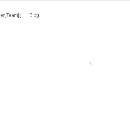
:en]Team[:]
Blog