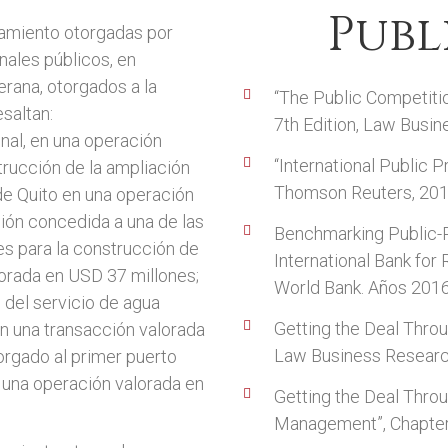
Publ
iamiento otorgadas por
nales públicos, en
erana, otorgados a la
“The Public Competiti
saltan:
7th Edition, Law Busin
onal, en una operación
“International Public 
trucción de la ampliación
Thomson Reuters, 201
de Quito en una operación
ción concedida a una de las
Benchmarking Public-P
s para la construcción de
International Bank fo
lorada en USD 37 millones;
World Bank. Años 201
 del servicio de agua
Getting the Deal Throu
en una transacción valorada
Law Business Researc
orgado al primer puerto
una operación valorada en
Getting the Deal Throu
Management”, Chapter