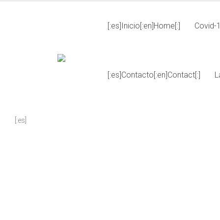
[:es]Inicio[:en]Home[:]
Covid-
[:es]Contacto[:en]Contact[:]
L
[:es]